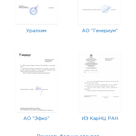
Уралхим
АО "Генериум"
АО "Эфко"
ИЭ КарНЦ РАН