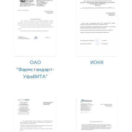
ОАО
ИОНХ
"Фармстандарт-
УфаВИТА"