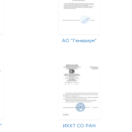
АО "Генериум"
"
ИХХТ СО РАН