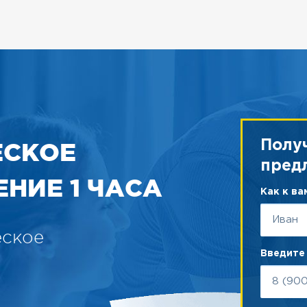
ЕСКОЕ
Полу
пред
НИЕ 1 ЧАСА
Как к в
еское
Введите