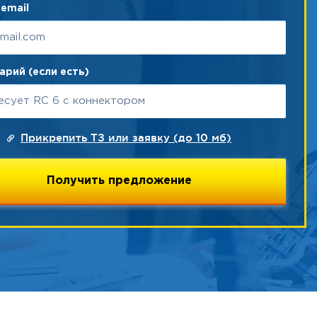
email
рий (если есть)
Прикрепить ТЗ или заявку (до 10 мб)