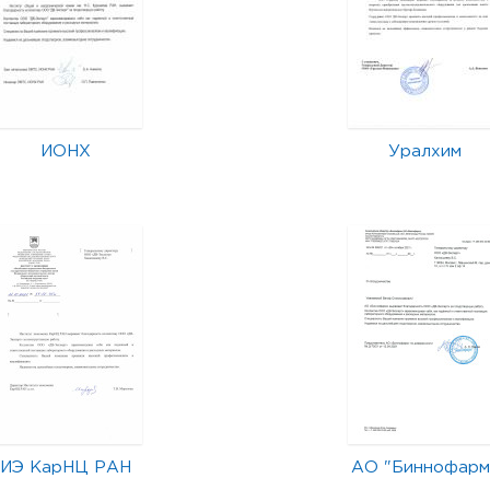
ИОНХ
Уралхим
ИЭ КарНЦ РАН
АО "Биннофарм