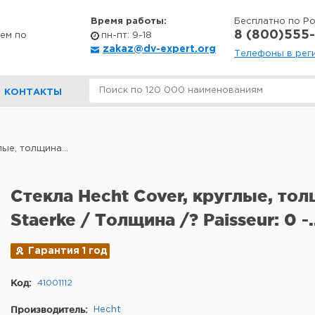
Время работы:
Бесплатно по Р
8 (800)555-
ем по
пн-пт: 9-18
zakaz@dv-expert.org
Телефоны в рег
КОНТАКТЫ
ые, толщина...
Стекла Hecht Cover, круглые, тол
Staerke / Толщина /? Paisseur: 0 -.
Гарантия 1 год
Код:
41001112
Производитель:
Hecht