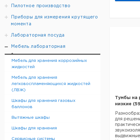
индивидуал
Пилотное производство
Конструкц
Приборы для измерения крутящего
прямоуголь
момента
что позвол
качестве о
Лабораторная посуда
восьмиугол
можете ко
Мебель лабораторная
ящики, нав
фасады. Дл
Мебель для хранения коррозийных
использова
жидкостей
предпочтен
направляю
Мебель для хранения
Le-Mans и
легковоспламеняющихся жидкостей
карусельны
(ЛВЖ)
выберите 
Тумбы на 
Шкафы для хранения газовых
дополнител
низкие (5
баллонов
индивидуал
Разнообра
с полным в
Вытяжные шкафы
для решен
контейнеры
практическ
подвесные 
Шкафы для хранения
звукоизол
принадлеж
выдвижные 
Сервисные системы