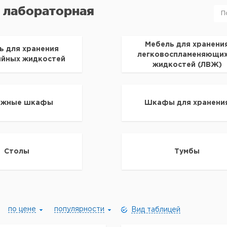
 лабораторная
Мебель для хранени
ь для хранения
легковоспламеняющи
ийных жидкостей
жидкостей (ЛВЖ)
яжные шкафы
Шкафы для хранени
Столы
Тумбы
по цене
популярности
Вид таблицей