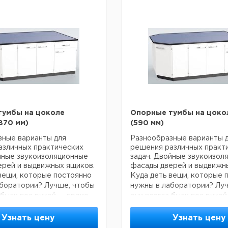
тумбы на цоколе
Опорные тумбы на цоко
870 мм)
(590 мм)
зные варианты для
Разнообразные варианты 
азличных практических
решения различных практ
йные звукоизоляционные
задач. Двойные звукоизол
ерей и выдвижных ящиков.
фасады дверей и выдвижн
вещи, которые постоянно
Куда деть вещи, которые 
аборатории? Лучше, чтобы
нужны в лаборатории? Лу
 были под рукой — прямо
они всегда были под руко
й поверхностью стола. Вы
под рабочей поверхностью
одобрать вместительные
сможете подобрать вмест
Узнать цену
Узнать цену
®
ttermann EXPLORIS
по
тумбы Koettermann EXPL