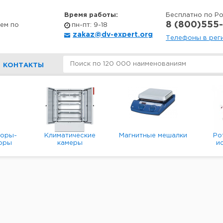
Время работы:
Бесплатно по Р
8 (800)555-
ем по
пн-пт: 9-18
zakaz@dv-expert.org
Телефоны в рег
КОНТАКТЫ
торы-
Климатические
Магнитные мешалки
Ро
оры
камеры
и
р
в