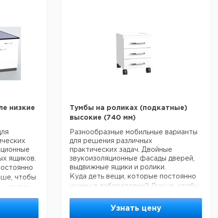
ле низкие
Тумбы на роликах (подкатные)
высокие (740 мм)
для
Разнообразные мобильные варианты
ических
для решения различных
яционные
практических задач. Двойные
ых ящиков.
звукоизоляционные фасады дверей,
выдвижные ящики и ролики.
постоянно
Куда деть вещи, которые постоянно
чше, чтобы
нужны в лаборатории? Лучше, чтобы
й — прямо
они всегда были под рукой — прямо
 стола. Вы
под рабочей поверхностью стола. Вы
ительные
Узнать цену
®
сможете подобрать вместительные
ORIS
по