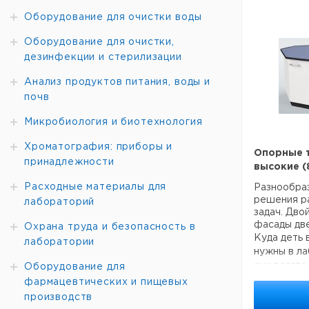
Оборудование для очистки воды
Оборудование для очистки,
дезинфекции и стерилизации
Анализ продуктов питания, воды и
почв
Микробиология и биотехнология
Хроматография: приборы и
Опорные 
принадлежности
высокие (
Расходные материалы для
Разнообра
решения р
лабораторий
задач. Дво
фасады дв
Охрана труда и безопасность в
Куда деть 
лаборатории
нужны в л
они всегда
Оборудование для
под рабоче
фармацевтических и пищевых
сможете п
производств
тумбы Koe