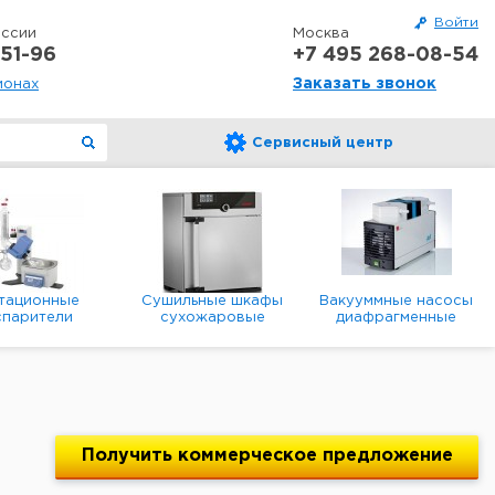
Войти
оссии
Москва
51-96
+7 495 268-08-54
Заказать звонок
ионах
Сервисный центр
тационные
Сушильные шкафы
Вакууммные насосы
спарители
сухожаровые
диафрагменные
оторные,
лабораторные
мембранные
акуумные
лабораторные
Получить
коммерческое
предложение