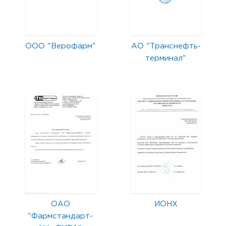
ООО "Верофарм"
АО "Транснефть-
терминал"
ОАО
ИОНХ
"Фармстандарт-