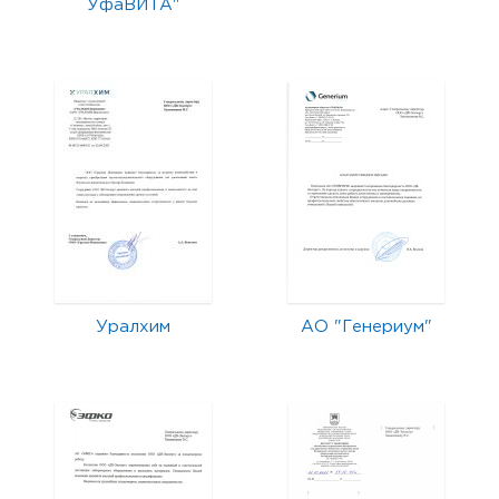
УфаВИТА"
Уралхим
АО "Генериум"