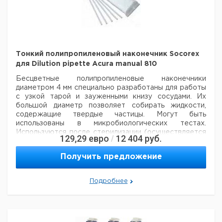
Тонкий полипропиленовый наконечник Socorex
для Dilution pipette Acura manual 810
Бесцветные полипропиленовые наконечники
диаметром 4 мм специально
разработаны для работы
с узкой тарой и зауженными книзу сосудами. Их
большой диаметр позволяет собирать жидкости,
содержащие твердые частицы.
Могут быть
использованы в микробиологических тестах.
Используются после стерилизации (осуществляется
129,29
евро
12 404
руб.
/
в
запечатанных емкостях).
Получить предложение
Цена
Цена
Кол-
Объем
Длина
Кат.
с
с
Срок
во в
мл.
мм.
номер
НДС,
НДС,
поставки
Подробнее
упак.
евро
руб
1,1
190
1000
6210059
2,2
240
1000
6240366