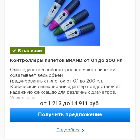
В наличии
Контроллеры пипеток BRAND от 0.1 до 200 мл
Один единственный контроллер макро пипетки
охватывает весь объем
градуированных пипеток от 0.1 до 200 мл.
Конический силиконовый адаптер предоставляет
надежную фиксацию для различных диаметров.
Уникальная
от
1 213
до
14 911
руб.
система клапанов позволяет легко сжимать
вещества. Пружинный рычаг привносит еще более
Получить предложение
чувствительное
заполнение и выдачу жидкостей. Мениск легко
регулируется. Устройство полностью
Подробнее
автоклавируется при 121°C
(2 бар) в соответствии с DIN EN 285. Гидрофобный