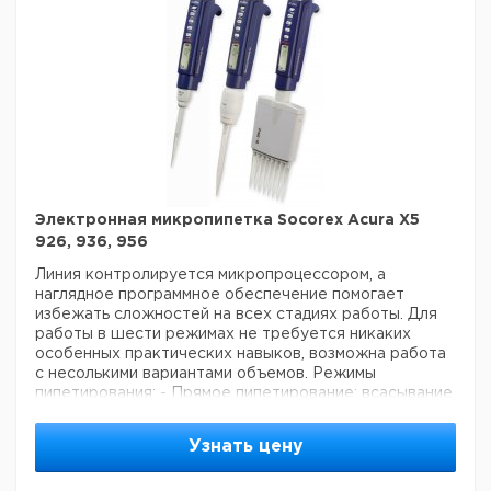
Рекомендуем купить по низкой цене.
Электронная микропипетка Socorex Acura Х5
926, 936, 956
Линия контролируется микропроцессором, а
наглядное программное
обеспечение помогает
избежать сложностей на всех стадиях работы. Для
работы
в шести режимах не требуется никаких
особенных практических навыков, возможна работа
с несолькими
вариантами объемов.
Режимы
пипетирования:
- Прямое пипетирование: всасывание
и пипетирование необходимых объемов
- Обратное
пипетирование: всысывание остатков, а затем
Узнать цену
дозирование объемов.
- Ступенчатое пипетирование:
наполнение наконечника и поступенчатое