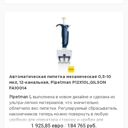
мкл.
(C
объем
Max.Vol.
мин
Acura®
8-
0,5 -
electro
3,5
1,0
3,0
канальная
10
956
Acura®
8-
10 -
electro
0,9
0,6
0,6
канальная
200
956
Acura®
12-
10 -
electro
0,9
0,6
0,6
канальная
200
956
Первичный
набор
8-
0,5 -
Acura®
3,5
1,0
3,0
канальная
10
Автоматическая пипетка механическая 0,5-10
electro
мкл, 12-канальная, Pipetman P12X10L,GILSON
956
FA10014
Первичный
набор
Pipetman L
8-
выполнена в новом дизайне и сделана из
10 -
Acura®
0,9
0,6
0,6
канальная
200
ультра-легких материалов, что значительно
electro
облегчило вес пипетки. Регулируемый сбрасыватель
956
наконечников теперь можно повернуть в любую
Первичный
удобную для оператора сторону и удобен для
набор
12-
1 925,85
евро
10 -
184 765
руб.
/
использования как левшей так и правшей.
Acura®
0,9
0,6
0,6