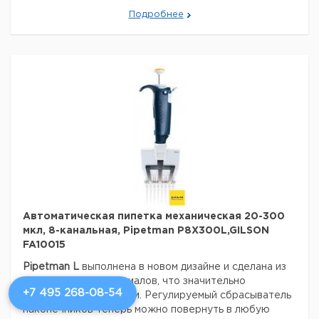
все части пипетки легко моются;
Подробнее
сбрасыватель и держатель наконечника полностью
автоклавируемы;
наличие цветовой кодировки;
срок службы более 12 лет.
В этой серии выпускаются:
одноканальные пипетки переменного объема: от 0,2 —
10 000 мкл;
многоканальные пипетки переменного объема: от 0,5 —
300 мкл.
Автоматическая пипетка механическая 20-300
мкл, 8-канальная, Pipetman P8X300L,GILSON
FA10015
Pipetman L
выполнена в новом дизайне и сделана из
ультра-легких материалов, что значительно
+7 495 268-08-54
облегчило вес пипетки. Регулируемый сбрасыватель
наконечников теперь можно повернуть в любую