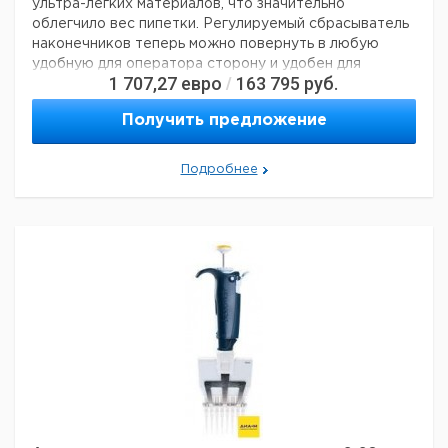
ультра-легких материалов, что значительно
облегчило вес пипетки. Регулируемый сбрасыватель
наконечников теперь можно повернуть в любую
удобную для оператора сторону и удобен для
1 707,27
евро
163 795
руб.
/
использования как левшей так и правшей.
поршень изготовлен из нержавеющей стали;
Получить предложение
пипетка не требует смазки;
все части пипетки легко моются;
Подробнее
сбрасыватель и держатель наконечника полностью
автоклавируемы;
наличие цветовой кодировки;
срок службы более 12 лет.
В этой серии выпускаются:
одноканальные пипетки переменного объема: от 0,2 —
10 000 мкл;
многоканальные пипетки переменного объема: от 0,5 —
300 мкл.