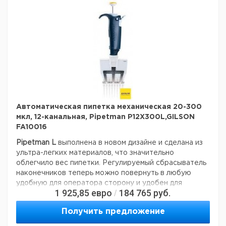
В этой серии выпускаются:
одноканальные пипетки переменного объема: от 0,2 —
10 000 мкл;
многоканальные пипетки переменного объема: от 0,5 —
300 мкл.
Автоматическая пипетка механическая 20-300
мкл, 12-канальная, Pipetman P12X300L,GILSON
FA10016
Pipetman L
выполнена в новом дизайне и сделана из
ультра-легких материалов, что значительно
облегчило вес пипетки. Регулируемый сбрасыватель
наконечников теперь можно повернуть в любую
удобную для оператора сторону и удобен для
1 925,85
евро
184 765
руб.
/
использования как левшей так и правшей.
поршень изготовлен из нержавеющей стали;
Получить предложение
пипетка не требует смазки;