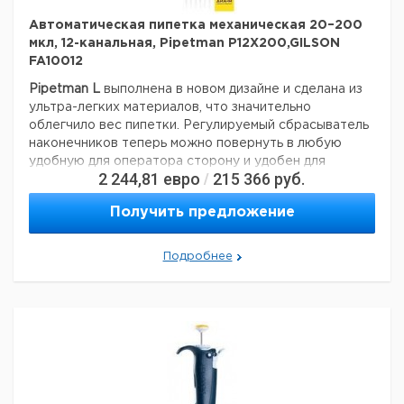
Автоматическая пипетка механическая 20–200
мкл, 12-канальная, Pipetman P12X200,GILSON
FA10012
Pipetman L
выполнена в новом дизайне и сделана из
ультра-легких материалов, что значительно
облегчило вес пипетки. Регулируемый сбрасыватель
наконечников теперь можно повернуть в любую
удобную для оператора сторону и удобен для
2 244,81
евро
215 366
руб.
/
использования как левшей так и правшей.
поршень изготовлен из нержавеющей стали;
Получить предложение
пипетка не требует смазки;
все части пипетки легко моются;
Подробнее
сбрасыватель и держатель наконечника полностью
автоклавируемы;
наличие цветовой кодировки;
срок службы более 12 лет.
В этой серии выпускаются:
одноканальные пипетки переменного объема: от 0,2 —
10 000 мкл;