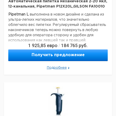
Автоматическая пипетка механическая 2-20 мкл,
12-канальная, Pipetman P12X20L,GILSON FA10010
Pipetman L
выполнена в новом дизайне и сделана из
ультра-легких материалов, что значительно
облегчило вес пипетки. Регулируемый сбрасыватель
наконечников теперь можно повернуть в любую
удобную для оператора сторону и удобен для
использования как левшей так и правшей.
1 925,85
евро
184 765
руб.
/
поршень изготовлен из нержавеющей стали;
пипетка не требует смазки;
Получить предложение
все части пипетки легко моются;
сбрасыватель и держатель наконечника полностью
Подробнее
автоклавируемы;
наличие цветовой кодировки;
срок службы более 12 лет.
В этой серии выпускаются:
одноканальные пипетки переменного объема: от 0,2 —
10 000 мкл;
многоканальные пипетки переменного объема: от 0,5 —
300 мкл.