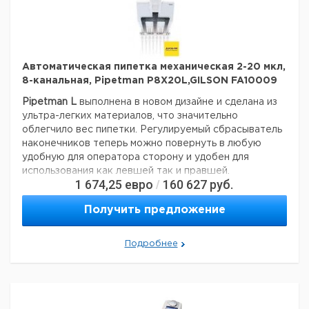
Автоматическая пипетка механическая 2-20 мкл,
8-канальная, Pipetman P8X20L,GILSON FA10009
Pipetman L
выполнена в новом дизайне и сделана из
ультра-легких материалов, что значительно
облегчило вес пипетки. Регулируемый сбрасыватель
наконечников теперь можно повернуть в любую
удобную для оператора сторону и удобен для
использования как левшей так и правшей.
1 674,25
евро
160 627
руб.
/
поршень изготовлен из нержавеющей стали;
пипетка не требует смазки;
Получить предложение
все части пипетки легко моются;
сбрасыватель и держатель наконечника полностью
Подробнее
автоклавируемы;
наличие цветовой кодировки;
срок службы более 12 лет.
В этой серии выпускаются: