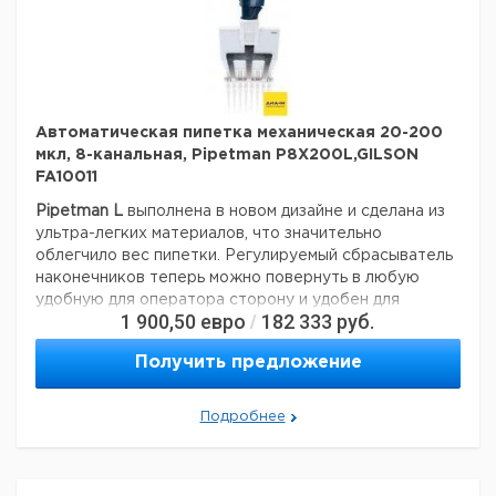
многоканальные пипетки переменного объема: от 0,5 —
300 мкл.
Автоматическая пипетка механическая 20-200
мкл, 8-канальная, Pipetman P8X200L,GILSON
FA10011
Pipetman L
выполнена в новом дизайне и сделана из
ультра-легких материалов, что значительно
облегчило вес пипетки. Регулируемый сбрасыватель
наконечников теперь можно повернуть в любую
удобную для оператора сторону и удобен для
1 900,50
евро
182 333
руб.
/
использования как левшей так и правшей.
поршень изготовлен из нержавеющей стали;
Получить предложение
пипетка не требует смазки;
все части пипетки легко моются;
Подробнее
сбрасыватель и держатель наконечника полностью
автоклавируемы;
наличие цветовой кодировки;
срок службы более 12 лет.