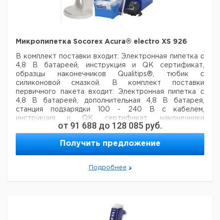
Микропипетка Socorex Acura® electro XS 926
В комплект поставки входит:
Электронная пипетка с
4,8 В батареей, инструкция и QK сертификат,
образцы наконечников Qualitips®, тюбик с
силиконовой смазкой.
В комплект поставки
первичного пакета входит:
Электронная пипетка с
4,8 В батареей, дополнительная 4,8 В батарея,
станция подзарядки 100 - 240 В с кабелем,
инструкция и QK сертификат,
наконечники
от
91 688
до
128 085
руб.
Qualitips®, тюбик с силиконовой смазкой.
Получить предложение
Коэф.
Точность
Погрешность
Объем
Вариации
Во
Описание
(R%) мин.
≤ ± R%
мкл.
(CV%)
Подробнее
объем
Max.Vol.
мин.объем
Acura®
0,5 -
electro XS
1,2
0,6
1,5
0,3
10
926
Acura®