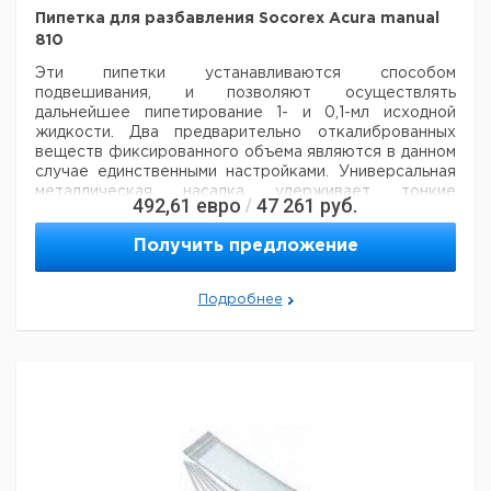
Пипетка для разбавления Socorex Acura manual
1000
810
Рекомендуем купить по низкой цене.
Эти пипетки устанавливаются способом
подвешивания, и позволяют осуществлять
дальнейшее пипетирование 1- и 0,1-мл исходной
жидкости. Два предварительно
откалиброванных
веществ фиксированного объема являются в данном
случае единственными настройками.
Универсальная
металлическая насадка удерживает тонкие
492,61
евро
47 261
руб.
/
наконечники (длина - 190 или 240 мм, диаметр - 4мм)
наиболее удобна для аспирации из глубокой, узкой
Получить предложение
тары или сужающихся книзу сосудов.
Является
идеальной альтернативой стандартным
градуированным стеклянным пипеткам при
Подробнее
разбавлении 1:10 (в
бактериологии).
Погрешность
Кол-
Объем
Воспроизводимость
Кат.
≤ ± R%
во в
мл.
≤ ± CV% Max.Vol.
номер
Max.Vol.
упак.
1 / 0,1
0,5
0,4
1
6203235
Рекомендуем купить по низкой цене.