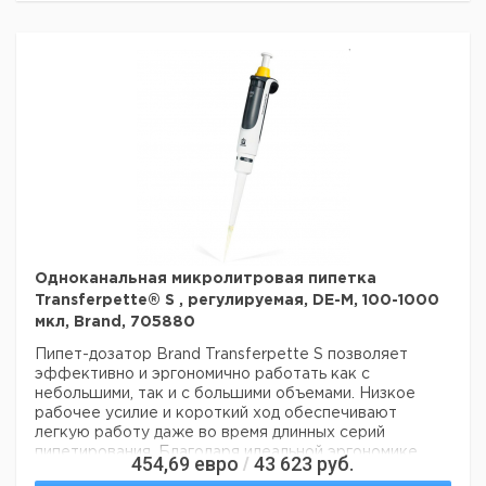
Набор Corning Lambda EliteTouch Starter Kit
содержит 4 переменных по объему пипеттора в
самых популярных и универсальных объемах (0.5-10
µL, 2-20 µL, 20-200 µL и 100-1000 µL), подставку для
4 пипетторов, 3 держателя с насадками и
аксессуары.
Одноканальная микролитровая пипетка
Transferpette® S , регулируемая, DE-M, 100-1000
мкл, Brand, 705880
Пипет-дозатор Brand Transferpette S позволяет
эффективно и эргономично работать как с
небольшими, так и с большими объемами. Низкое
рабочее усилие и короткий ход обеспечивают
легкую работу даже во время длинных серий
пипетирования. Благодаря идеальной эргономике
454,69
евро
43 623
руб.
/
Transferpette S обеспечивает удобный захват в