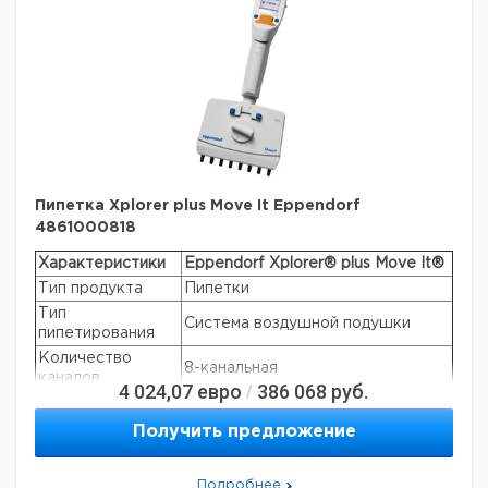
одноканальные пипетки переменного объема: от 0,2 —
10 000 мкл;
многоканальные пипетки переменного объема: от 0,5 —
300 мкл.
Пипетка Xplorer plus Move It Eppendorf
4861000818
Характеристики
Eppendorf Xplorer® plus Move It®
Тип продукта
Пипетки
Тип
Система воздушной подушки
пипетирования
Количество
8-канальная
каналов
4 024,07
евро
386 068
руб.
/
Диапазон объема
15 – 300 µL
Цветовой код
оранжевый
Получить предложение
Шаг объема
0.2 µL
Режим работы
электронный
Подробнее