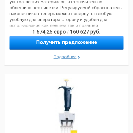
ультра-легких материалов, что значительно
5000
±15,00
±0,30
10,00
0,20
5 ml
облегчило вес пипетки. Регулируемый сбрасыватель
10000
±30,00
±0,30
20,00
0,20
10 ml
наконечников теперь можно повернуть в любую
удобную для оператора сторону и удобен для
Рекомендуем купить по низкой цене.
использования как левшей так и правшей.
1 674,25
евро
160 627
руб.
/
поршень изготовлен из нержавеющей стали;
пипетка не требует смазки;
Получить предложение
все части пипетки легко моются;
сбрасыватель и держатель наконечника полностью
Подробнее
автоклавируемы;
наличие цветовой кодировки;
срок службы более 12 лет.
В этой серии выпускаются:
одноканальные пипетки переменного объема: от 0,2 —
10 000 мкл;
многоканальные пипетки переменного объема: от 0,5 —
300 мкл.