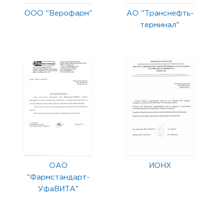
ООО "Верофарм"
АО "Транснефть-
терминал"
ОАО
ИОНХ
"Фармстандарт-
УфаВИТА"