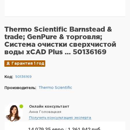
Thermo Scientific Barnstead &
trade; GenPure & торговля;
Система очистки сверхчистой
воды xCAD Plus ... 50136169
Гарантия 1 год
Код:
50136169
Производитель:
Thermo Scientific
Онлайн консультант
Анна Головацкая
Получить консультацию эксперта
14 079,35
евро
1 361 942
руб.
/