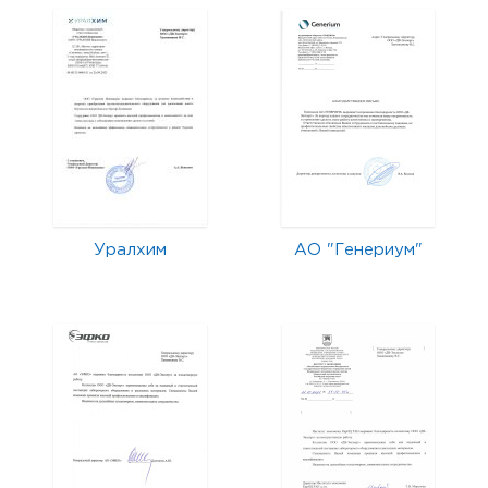
Уралхим
АО "Генериум"