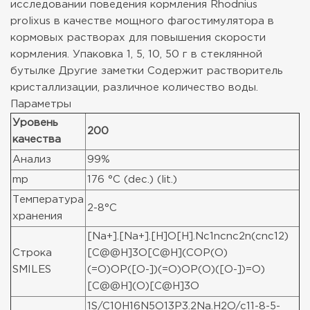
исследовании поведения кормления Rhodnius
prolixus в качестве мощного фагостимулятора в
кормовых растворах для повышения скорости
кормления.
Упаковка
1, 5, 10, 50 г в стеклянной
бутылке
Другие заметки
Содержит растворитель
кристаллизации, различное количество воды.
Параметры
Уровень
200
качества
Анализ
99%
mp
176 °C (dec.) (lit.)
Температура
2-8°C
хранения
[Na+].[Na+].[H]O[H].Nc1ncnc2n(cnc12)
Строка
[C@@H]3O[C@H](COP(O)
SMILES
(=O)OP([O-])(=O)OP(O)([O-])=O)
[C@@H](O)[C@H]3O
1S/C10H16N5O13P3.2Na.H2O/c11-8-5-