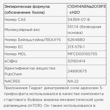
Эмпирическая формула
C10H14N5Na2O13P3
(обозначение Хилла)
· xH2O
Номер CAS
34369-07-8
551,14 (безводная
Молекулярный вес
основа)
Номер Бейльштейна/REAXYS
6264880
Номер ЕС
213-579-1
Номер MDL
MFCD00150755
eCl@ss
32160414
Идентификатор вещества
24890675
PubChem
NACRES
NA.22
Приложение
Гидрат динатриевой соли аденозин 5-
трифосфата использовался в качестве компонента
стартового буфера анализа механистической цели
рапамицина (mTOR). Он также использовался в