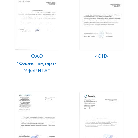
ОАО
ИОНХ
"Фармстандарт-
УфаВИТА"