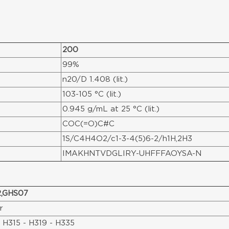
200
99%
n20/D 1.408 (lit.)
103-105 °C (lit.)
0.945 g/mL at 25 °C (lit.)
COC(=O)C#C
1S/C4H4O2/c1-3-4(5)6-2/h1H,2H3
IMAKHNTVDGLIRY-UHFFFAOYSA-N
,GHS07
r
 H315 - H319 - H335