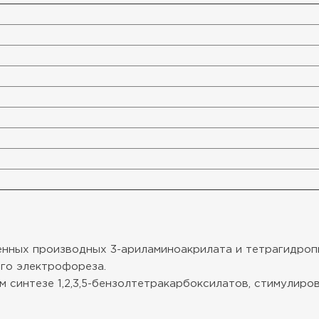
нных производных 3-ариламиноакрилата и тетрагидропи
го электрофореза.
синтезе 1,2,3,5-бензолтетракарбоксилатов, стимулиро