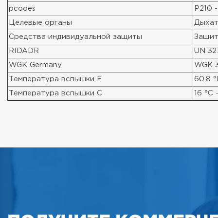
pcodes
P210 -
Целевые органы
Дыхат
Средства индивидуальной защиты
Защит
RIDADR
UN 327
WGK Germany
WGK 
Температура вспышки F
60,8 °
Температура вспышки C
16 °C 