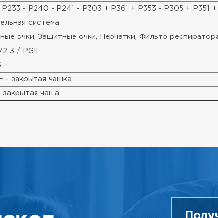
 P233 - P240 - P241 - P303 + P361 + P353 - P305 + P351 
ельная система
ные очки, Защитные очки, Перчатки, Фильтр респиратор
2 3 / PGII
3
F - закрытая чашка
- закрытая чаша
Полу