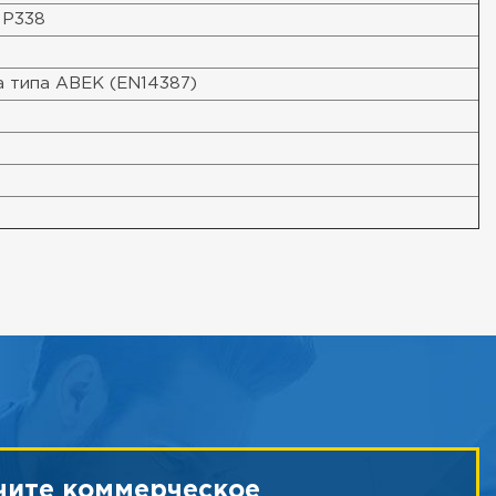
+ P338
а типа ABEK (EN14387)
чите коммерческое