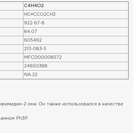
C4H4O2
HC≡CCO2CH3
922-67-8
84.07
605462
213-083-5
MFCD00008572
24850388
NA.22
римидин-2-она. Он также использовался в качестве
ванном Ph3P.