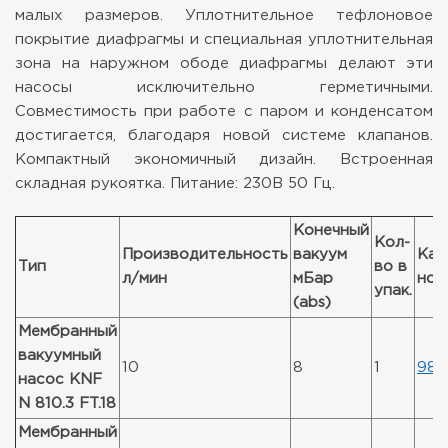
малых размеров. Уплотнительное тефлоновое
покрытие диафрагмы и специальная уплотнительная
зона на наружном ободе диафрагмы делают эти
насосы исключительно герметичными.
Совместимость при работе с паром и конденсатом
достигается, благодаря новой системе клапанов.
Компактный экономичный дизайн. Встроенная
складная рукоятка.
Питание: 230В 50 Гц.
Конечный
Кол-
Производительность
вакуум
Кат
Тип
во в
л/мин
мБар
ном
упак.
(abs)
Мембранный
вакуумный
10
8
1
988
насос KNF
N 810.3 FT.18
Мембранный