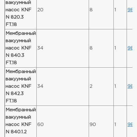
вакуумный
насос KNF
20
8
1
988
N 820.3
FT.18
Мембранный
вакуумный
насос KNF
34
8
1
988
N 840.3
FT.18
Мембранный
вакуумный
насос KNF
34
2
1
988
N 842.3
FT.18
Мембранный
вакуумный
насос KNF
60
90
1
988
N 840.1.2