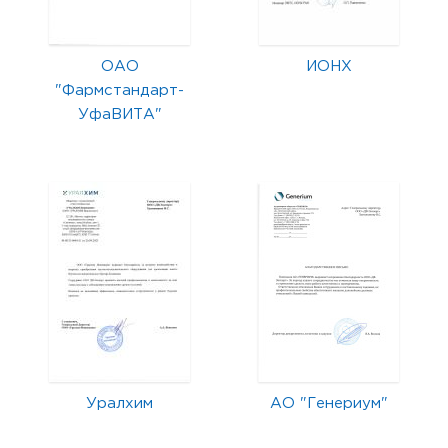
ОАО
ИОНХ
"Фармстандарт-
УфаВИТА"
Уралхим
АО "Генериум"