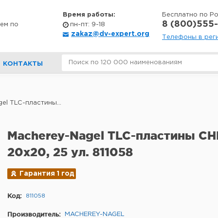
Время работы:
Бесплатно по Р
8 (800)555-
ем по
пн-пт: 9-18
zakaz@dv-expert.org
Телефоны в рег
КОНТАКТЫ
el TLC-пластины...
Macherey-Nagel TLC-пластины CH
20x20, 25 ул. 811058
Гарантия 1 год
Код:
811058
Производитель:
MACHEREY-NAGEL