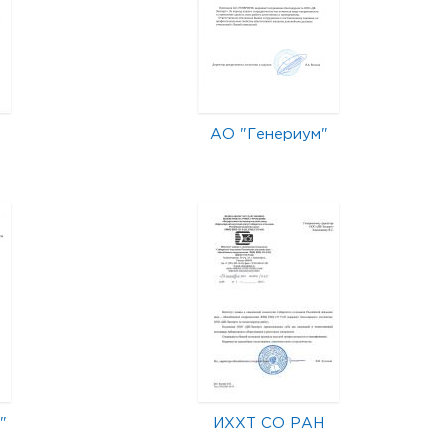
АО "Генериум"
"
ИХХТ СО РАН