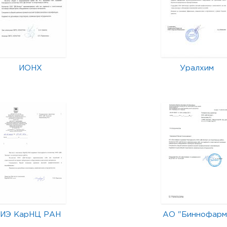
ИОНХ
Уралхим
ИЭ КарНЦ РАН
АО "Биннофарм