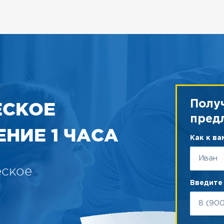
ЕСКОЕ
Полу
пред
НИЕ 1 ЧАСА
Как к в
еское
Введите