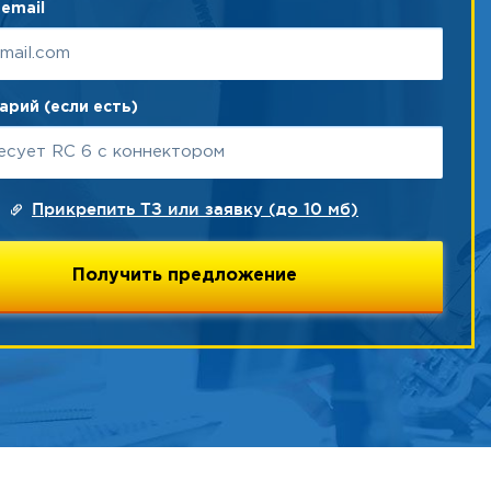
email
рий (если есть)
Прикрепить ТЗ или заявку (до 10 мб)