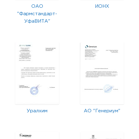
ОАО
ИОНХ
"Фармстандарт-
УфаВИТА"
Уралхим
АО "Генериум"