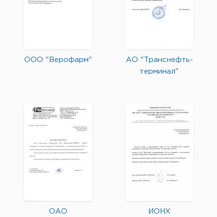
ООО "Верофарм"
АО "Транснефть-
терминал"
ОАО
ИОНХ