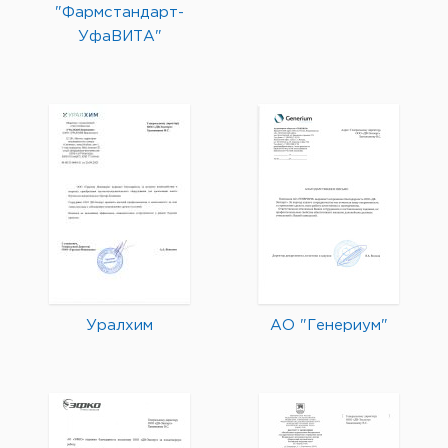
"Фармстандарт-
УфаВИТА"
Уралхим
АО "Генериум"