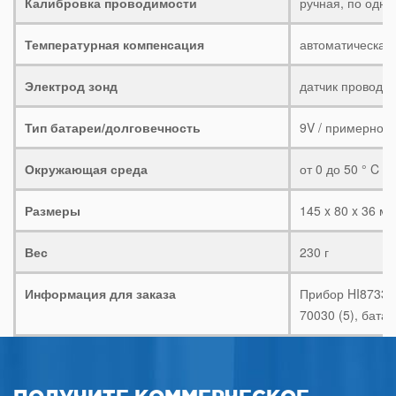
Калибровка проводимости
ручная, по одно
Температурная компенсация
автоматическая, 
Электрод зонд
датчик проводим
Тип батареи/долговечность
9V / примерно 
Окружающая среда
от 0 до 50 ° C (
Размеры
145 x 80 x 36 мм 
Вес
230 г
Информация для заказа
Прибор HI8733 
70030 (5), бата