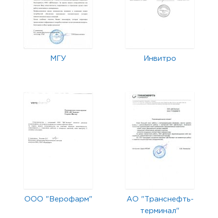
МГУ
Инвитро
ООО "Верофарм"
АО "Транснефть-
терминал"