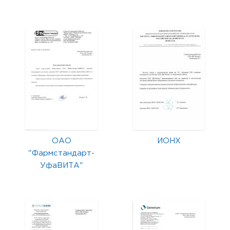
ОАО
ИОНХ
"Фармстандарт-
УфаВИТА"