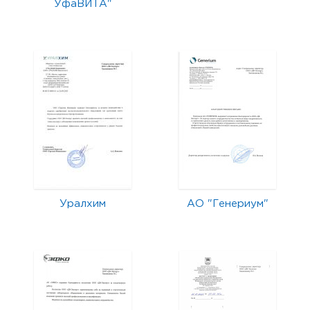
УфаВИТА"
Уралхим
АО "Генериум"