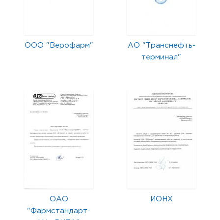
ООО "Верофарм"
АО "Транснефть-
терминал"
ОАО
ИОНХ
"Фармстандарт-