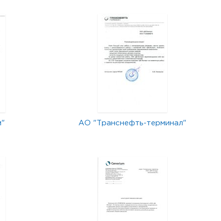
м"
АО "Транснефть-терминал"