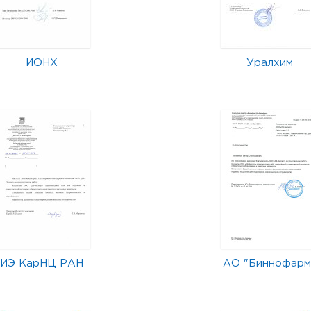
ИОНХ
Уралхим
ИЭ КарНЦ РАН
АО "Биннофарм