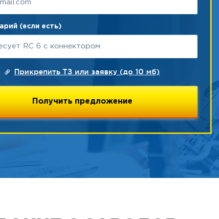
рий (если есть)
Прикрепить ТЗ или заявку (до 10 мб)