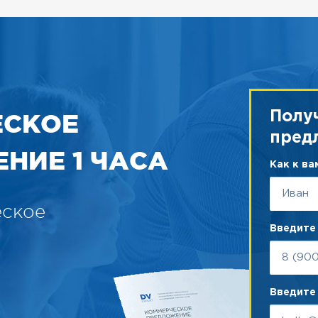
ЕСКОЕ
Полу
пред
НИЕ 1 ЧАСА
Как к в
еское
Введите
Введите 