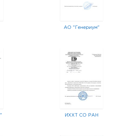
АО "Генериум"
"
ИХХТ СО РАН