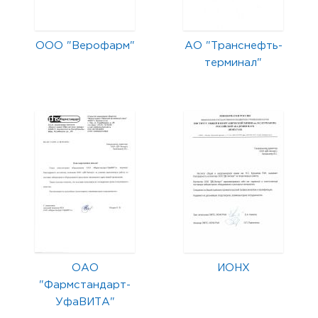
ООО "Верофарм"
АО "Транснефть-
терминал"
ОАО
ИОНХ
"Фармстандарт-
УфаВИТА"