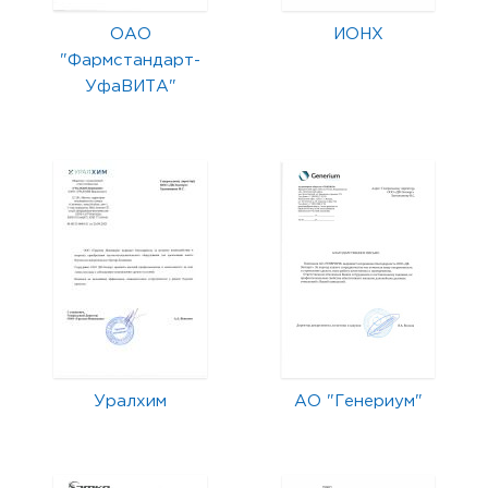
ОАО
ИОНХ
"Фармстандарт-
УфаВИТА"
Уралхим
АО "Генериум"