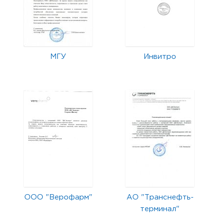
МГУ
Инвитро
ООО "Верофарм"
АО "Транснефть-
терминал"