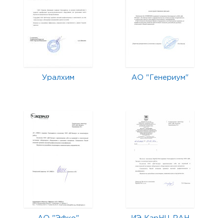
Уралхим
АО "Генериум"