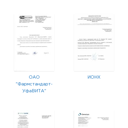
ОАО
ИОНХ
"Фармстандарт-
УфаВИТА"