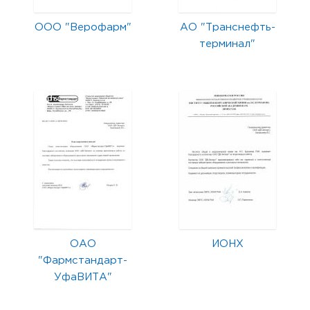
ООО "Верофарм"
АО "Транснефть-
терминал"
ОАО
ИОНХ
"Фармстандарт-
УфаВИТА"