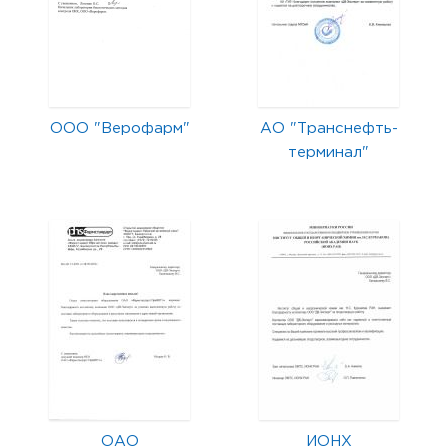
ООО "Верофарм"
АО "Транснефть-
терминал"
ОАО
ИОНХ