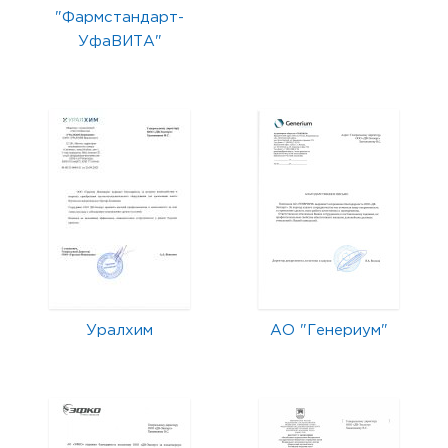
"Фармстандарт-
УфаВИТА"
Уралхим
АО "Генериум"