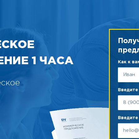
ЕСКОЕ
Полу
пред
НИЕ 1 ЧАСА
Как к в
еское
Введите
Введите 