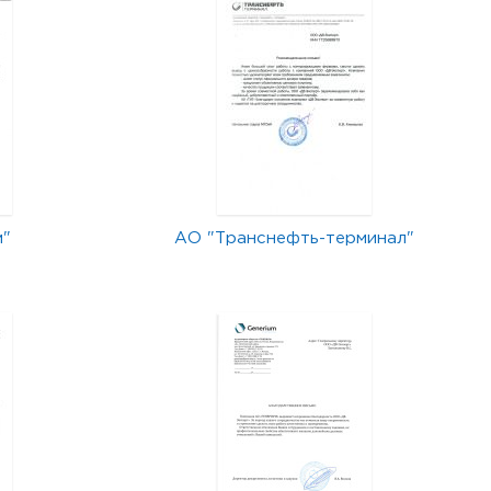
м"
АО "Транснефть-терминал"