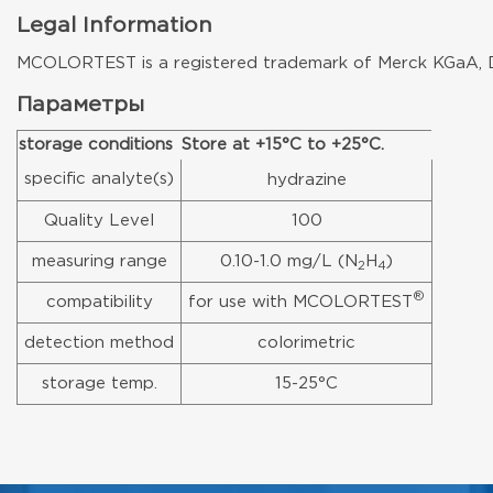
Legal Information
MCOLORTEST is a registered trademark of Merck KGaA, 
Параметры
storage conditions
Store at +15°C to +25°C.
specific analyte(s)
hydrazine
Quality Level
100
measuring range
0.10-1.0 mg/L (N
H
)
2
4
®
compatibility
for use with MCOLORTEST
detection method
colorimetric
storage temp.
15-25°C