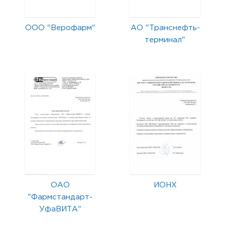
ООО "Верофарм"
АО "Транснефть-
терминал"
ОАО
ИОНХ
"Фармстандарт-
УфаВИТА"