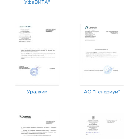
УфаВИТА"
Уралхим
АО "Генериум"