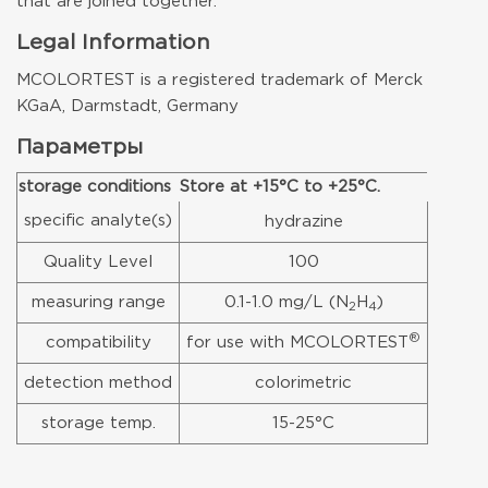
that are joined together.
Legal Information
MCOLORTEST is a registered trademark of Merck
KGaA, Darmstadt, Germany
Параметры
storage conditions
Store at +15°C to +25°C.
specific analyte(s)
hydrazine
Quality Level
100
measuring range
0.1-1.0 mg/L (N
H
)
2
4
®
compatibility
for use with MCOLORTEST
detection method
colorimetric
storage temp.
15-25°C