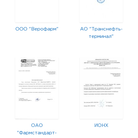
ООО "Верофарм"
АО "Транснефть-
терминал"
ОАО
ИОНХ
"Фармстандарт-