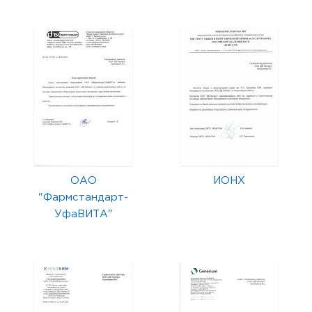
ОАО
ИОНХ
"Фармстандарт-
УфаВИТА"