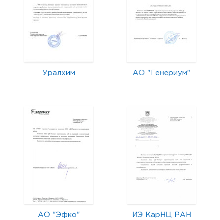
Уралхим
АО "Генериум"
АО "Эфко"
ИЭ КарНЦ РАН