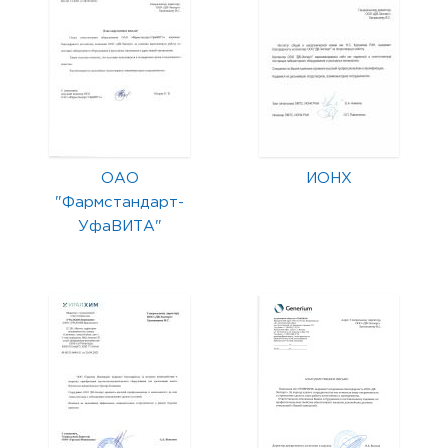
ОАО
ИОНХ
"Фармстандарт-
УфаВИТА"