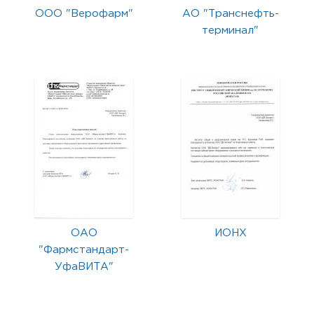
ООО "Верофарм"
АО "Транснефть-
терминал"
ОАО
ИОНХ
"Фармстандарт-
УфаВИТА"