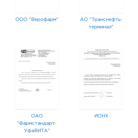
ООО "Верофарм"
АО "Транснефть-
терминал"
ОАО
ИОНХ
"Фармстандарт-
УфаВИТА"