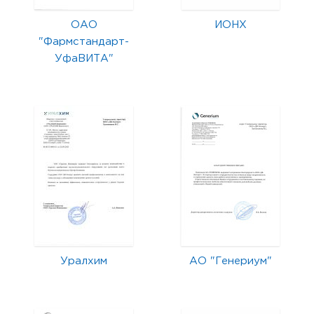
ОАО
ИОНХ
"Фармстандарт-
УфаВИТА"
Уралхим
АО "Генериум"