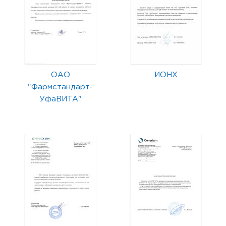
ОАО
ИОНХ
"Фармстандарт-
УфаВИТА"