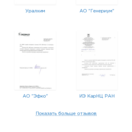
Уралхим
АО "Генериум"
АО "Эфко"
ИЭ КарНЦ РАН
Показать больше отзывов