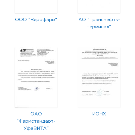
ООО "Верофарм"
АО "Транснефть-
терминал"
ОАО
ИОНХ
"Фармстандарт-
УфаВИТА"