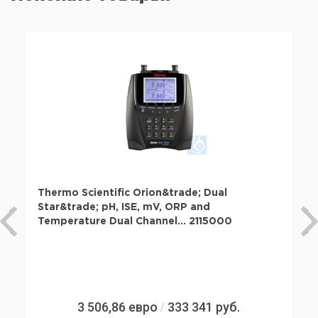
Thermo Scientific Orion&trade; Dual
Star&trade; pH, ISE, mV, ORP and
Temperature Dual Channel... 2115000
3 506,86
евро
333 341
руб.
/