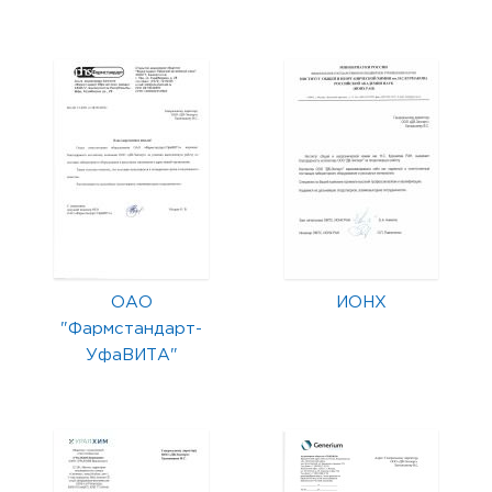
ОАО
ИОНХ
"Фармстандарт-
УфаВИТА"