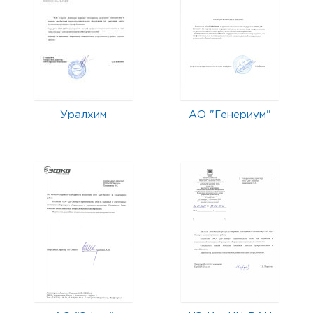
Уралхим
АО "Генериум"