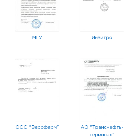
МГУ
Инвитро
ООО "Верофарм"
АО "Транснефть-
терминал"