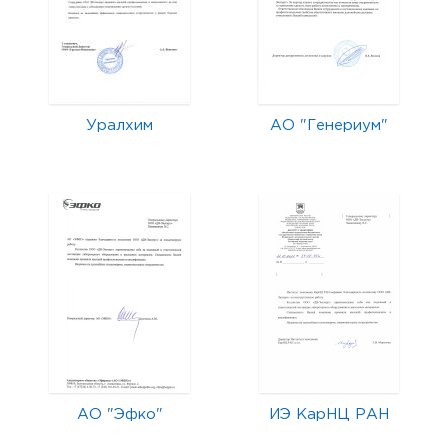
Уралхим
АО "Генериум"
АО "Эфко"
ИЭ КарНЦ РАН