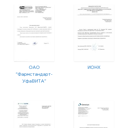
ОАО
ИОНХ
"Фармстандарт-
УфаВИТА"