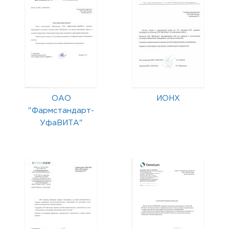
ОАО
ИОНХ
"Фармстандарт-
УфаВИТА"