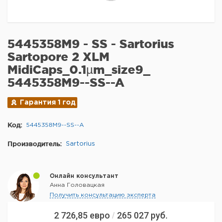
5445358M9 - SS - Sartorius
Sartopore 2 XLM
MidiCaps_0.1µm_size9_
5445358M9--SS--A
Гарантия 1 год
Код:
5445358M9--SS--A
Производитель:
Sartorius
Онлайн консультант
Анна Головацкая
Получить консультацию эксперта
2 726,85
евро
265 027
руб.
/