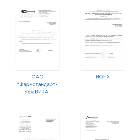
ОАО
ИОНХ
"Фармстандарт-
УфаВИТА"