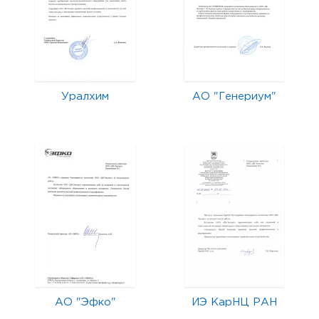
Уралхим
АО "Генериум"
АО "Эфко"
ИЭ КарНЦ РАН