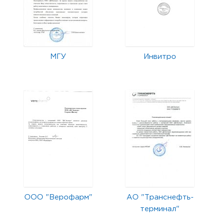
МГУ
Инвитро
ООО "Верофарм"
АО "Транснефть-
терминал"