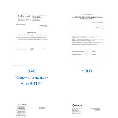
ОАО
ИОНХ
"Фармстандарт-
УфаВИТА"