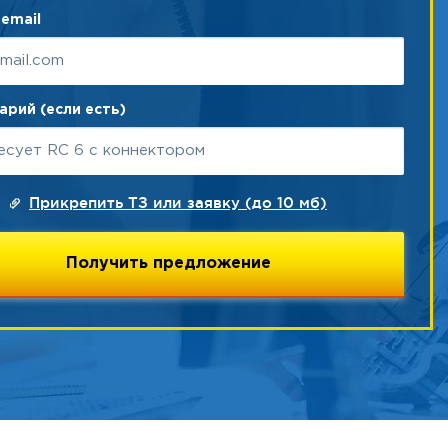
email
рий (если есть)
Прикрепить ТЗ или заявку (до 10 мб)