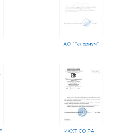
АО "Генериум"
"
ИХХТ СО РАН