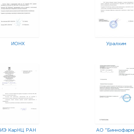
ИОНХ
Уралхим
ИЭ КарНЦ РАН
АО "Биннофарм