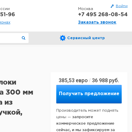
Войти
оссии
Москва
51-96
+7 495 268-08-54
Заказать звонок
ионах
Сервисный центр
385,53
евро
36 988
руб.
/
локи
а 300 мм
Получить предложение
а из
учкой,
Производитель может поднять
запросите
цены —
коммерческое предложение
сейчас, и мы зафиксируем за