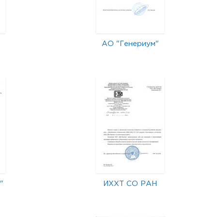
АО "Генериум"
"
ИХХТ СО РАН