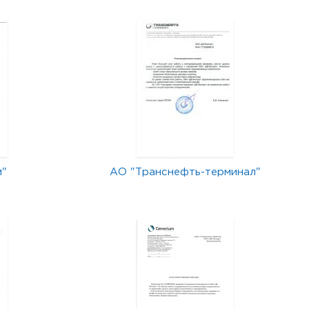
м"
АО "Транснефть-терминал"