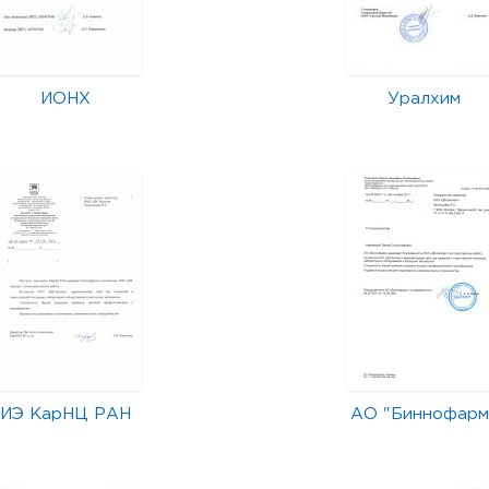
ИОНХ
Уралхим
ИЭ КарНЦ РАН
АО "Биннофарм