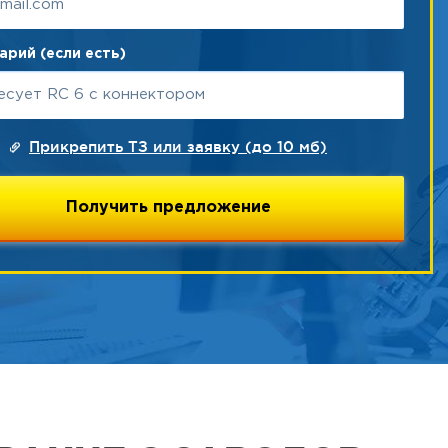
рий (если есть)
Прикрепить ТЗ или заявку (до 10 мб)