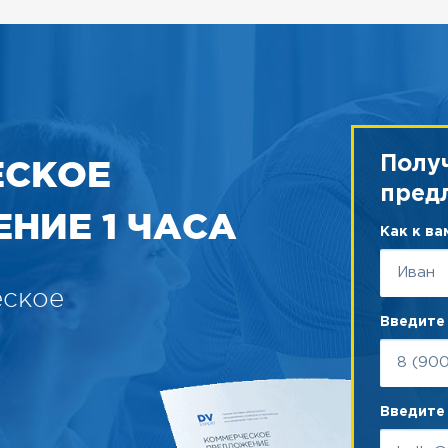
ЕСКОЕ
Полу
пред
НИЕ 1 ЧАСА
Как к в
еское
Введите
Введите 