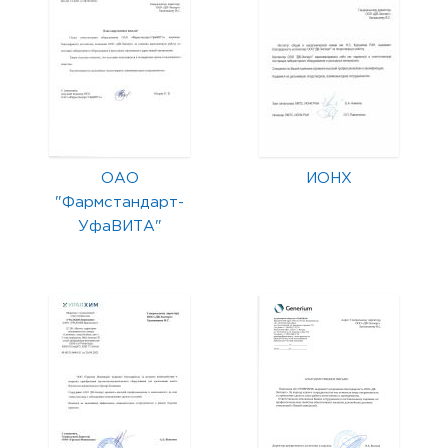
ОАО
ИОНХ
"Фармстандарт-
УфаВИТА"