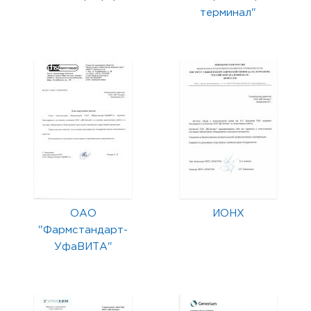
терминал"
ОАО
ИОНХ
"Фармстандарт-
УфаВИТА"