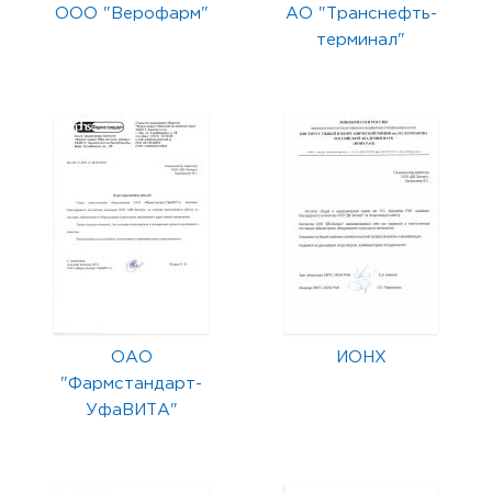
ООО "Верофарм"
АО "Транснефть-
терминал"
ОАО
ИОНХ
"Фармстандарт-
УфаВИТА"