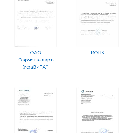
ОАО
ИОНХ
"Фармстандарт-
УфаВИТА"