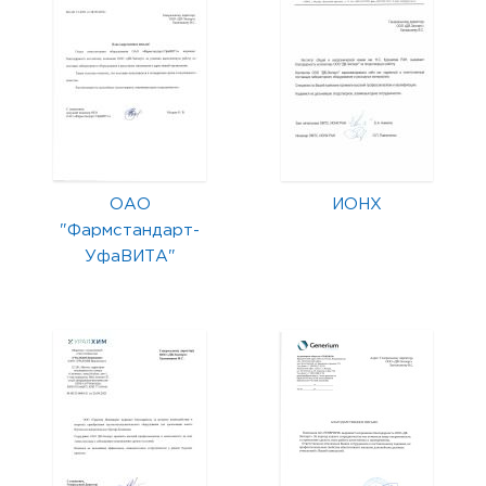
ОАО
ИОНХ
"Фармстандарт-
УфаВИТА"