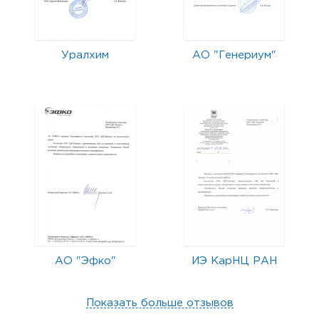
Уралхим
АО "Генериум"
АО "Эфко"
ИЭ КарНЦ РАН
Показать больше отзывов