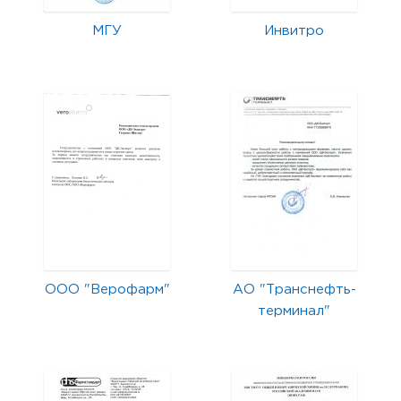
МГУ
Инвитро
ООО "Верофарм"
АО "Транснефть-
терминал"