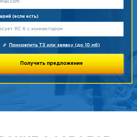
рий (если есть)
Прикрепить ТЗ или заявку (до 10 мб)