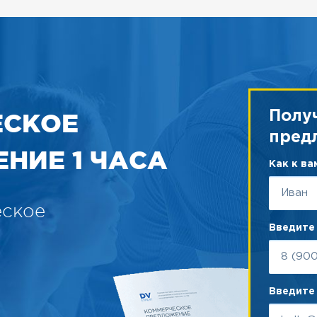
ЕСКОЕ
Полу
пред
НИЕ 1 ЧАСА
Как к в
еское
Введите
Введите 