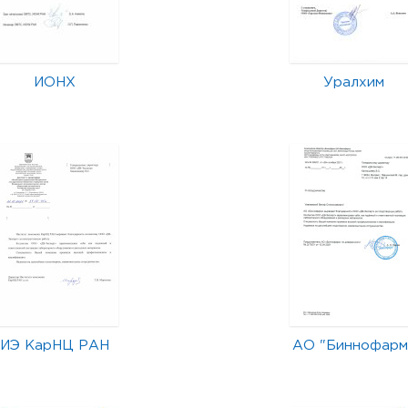
ИОНХ
Уралхим
ИЭ КарНЦ РАН
АО "Биннофарм