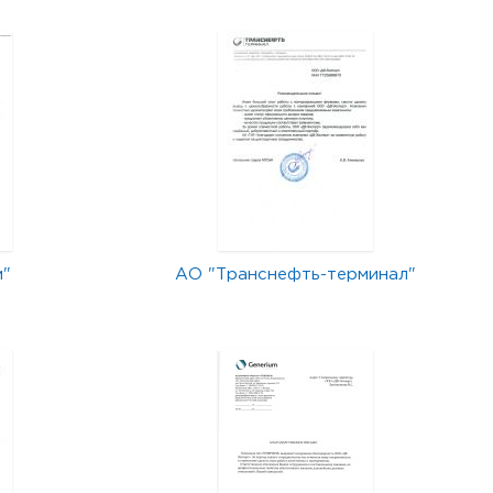
м"
АО "Транснефть-терминал"