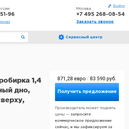
Войти
оссии
Москва
51-96
+7 495 268-08-54
Заказать звонок
ионах
Сервисный центр
871,28
евро
83 590
руб.
/
робирка 1,4
ный дно,
Получить предложение
сверху,
Производитель может поднять
запросите
цены —
коммерческое предложение
сейчас, и мы зафиксируем за