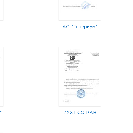
АО "Генериум"
"
ИХХТ СО РАН