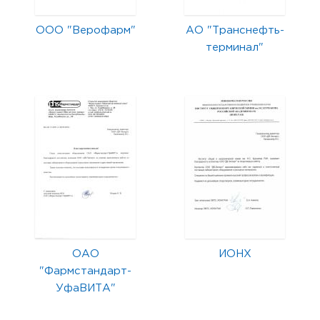
ООО "Верофарм"
АО "Транснефть-
терминал"
ОАО
ИОНХ
"Фармстандарт-
УфаВИТА"