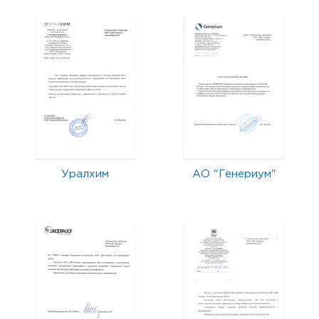
Уралхим
АО "Генериум"