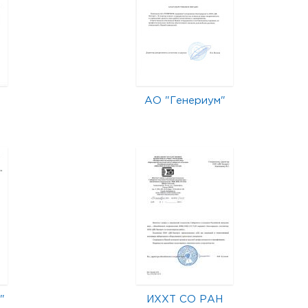
АО "Генериум"
"
ИХХТ СО РАН