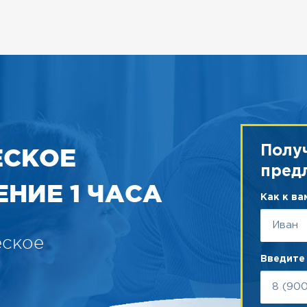
ЕСКОЕ
Полу
пред
НИЕ 1 ЧАСА
Как к в
еское
Введите