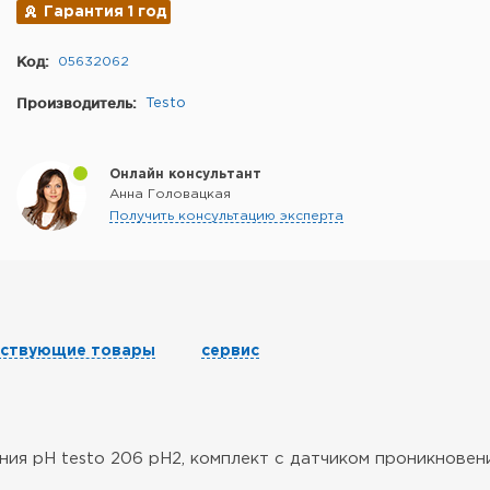
Гарантия 1 год
Код:
05632062
Производитель:
Testo
Онлайн консультант
Анна Головацкая
Получить консультацию эксперта
тствующие товары
сервис
ия pH testo 206 pH2, комплект с датчиком проникновени