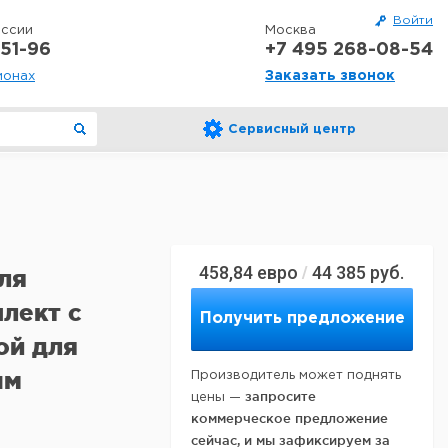
Войти
оссии
Москва
51-96
+7 495 268-08-54
Заказать звонок
ионах
Сервисный центр
458,84
евро
44 385
руб.
/
ля
плект с
Получить предложение
ой для
ым
Производитель может поднять
запросите
цены —
коммерческое предложение
сейчас, и мы зафиксируем за