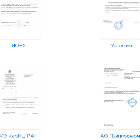
ИОНХ
Уралхим
ИЭ КарНЦ РАН
АО "Биннофарм