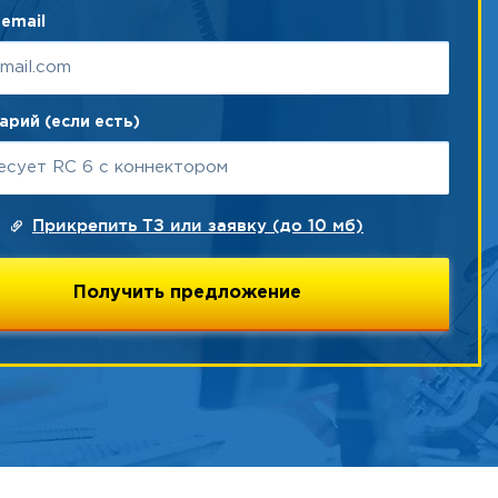
email
рий (если есть)
Прикрепить ТЗ или заявку (до 10 мб)