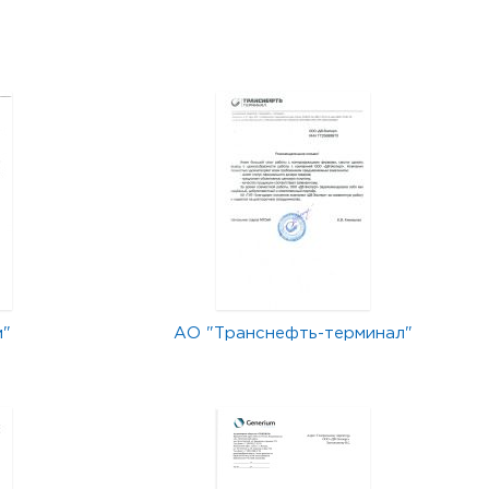
м"
АО "Транснефть-терминал"