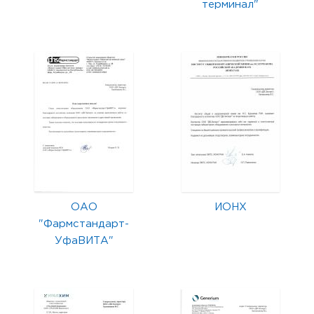
терминал"
ОАО
ИОНХ
"Фармстандарт-
УфаВИТА"