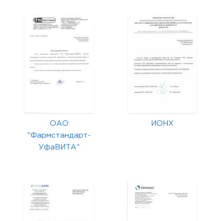
ОАО
ИОНХ
"Фармстандарт-
УфаВИТА"