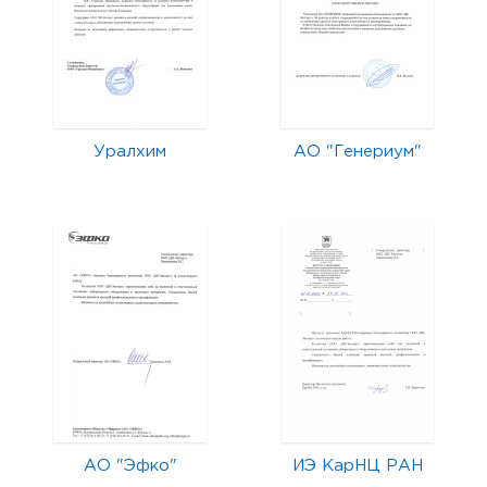
Уралхим
АО "Генериум"
АО "Эфко"
ИЭ КарНЦ РАН