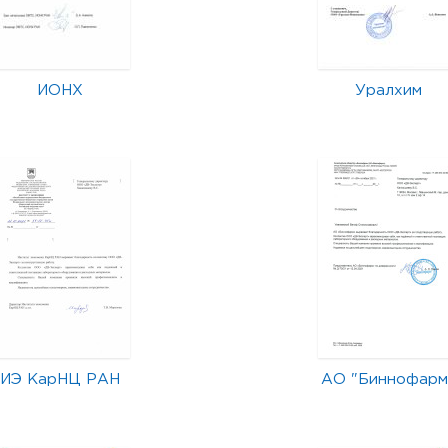
ИОНХ
Уралхим
ИЭ КарНЦ РАН
АО "Биннофарм