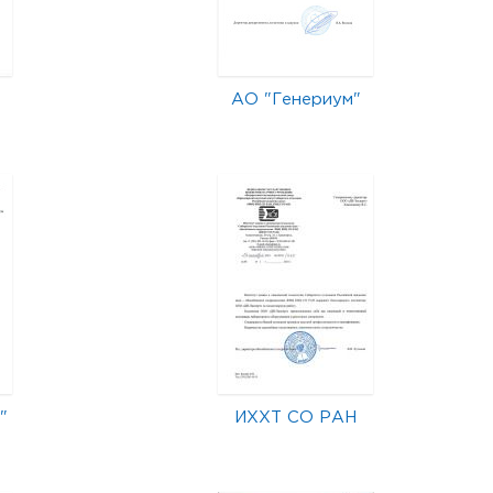
АО "Генериум"
"
ИХХТ СО РАН