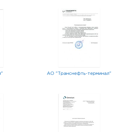
м"
АО "Транснефть-терминал"