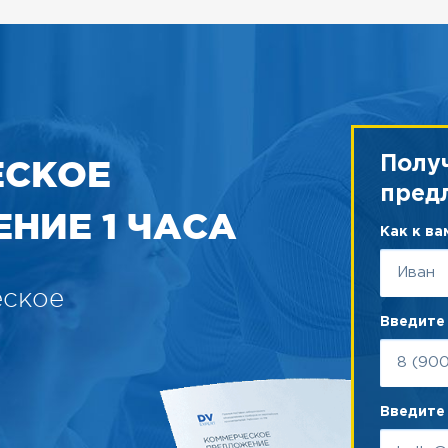
ЕСКОЕ
Полу
пред
НИЕ 1 ЧАСА
Как к в
еское
Введите
Введите 