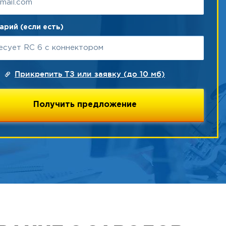
рий (если есть)
Прикрепить ТЗ или заявку (до 10 мб)