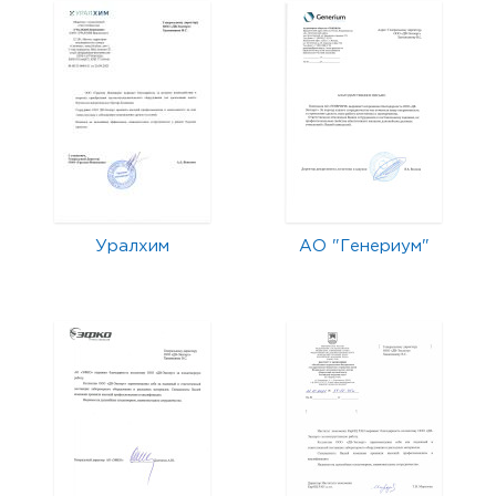
Уралхим
АО "Генериум"