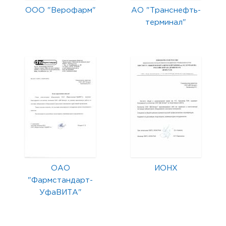
ООО "Верофарм"
АО "Транснефть-
терминал"
ОАО
ИОНХ
"Фармстандарт-
УфаВИТА"