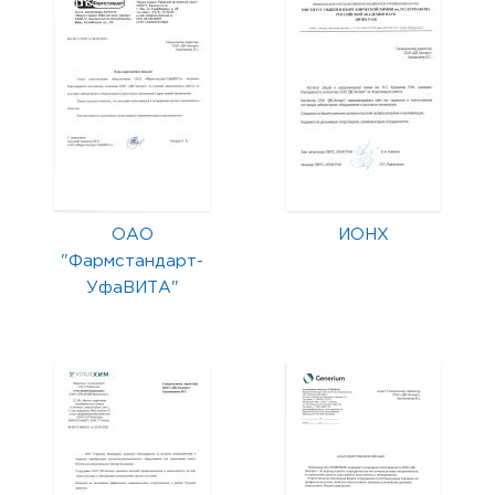
ОАО
ИОНХ
"Фармстандарт-
УфаВИТА"