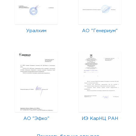
Уралхим
АО "Генериум"
АО "Эфко"
ИЭ КарНЦ РАН